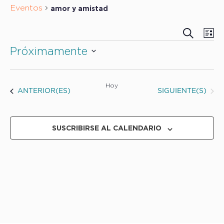
Eventos
amor y amistad
BUSCAR
NAVEG
NA
LI
DE
Eventos
DE
Próximamente
VIS
BÚSQ
Seleccionar
DE
Y
fecha.
EV
Hoy
VISTAS
EVENTOS
EVENTOS
SIGUIENTE(S)
ANTERIOR(ES)
DE
EVENT
SUSCRIBIRSE AL CALENDARIO