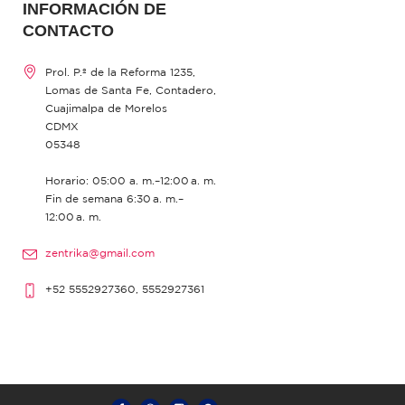
INFORMACIÓN DE
CONTACTO
Prol. P.º de la Reforma 1235,
Lomas de Santa Fe, Contadero,
Cuajimalpa de Morelos
CDMX
05348
Horario: 05:00 a. m.–12:00 a. m.
Fin de semana 6:30 a. m.–
12:00 a. m.
zentrika@gmail.com
+52 5552927360, 5552927361