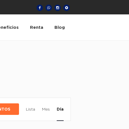
neficios
Renta
Blog
NAVEGACIÓN
DE
NTOS
Lista
Mes
Día
VISTAS
DE
EVENTO