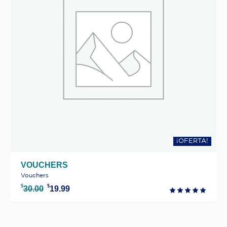
¡OFERTA!
VOUCHERS
Vouchers
$
$
EL
EL
30.00
19.99
PRECIO
PRECIO
ORIGINAL
ACTUAL
ERA:
ES: