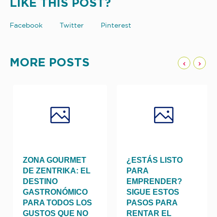
LIKE THIS POST?
Facebook
Twitter
Pinterest
MORE POSTS
COMIDA CHINA,
ZONA GOURMET
¿ESTÁ
ORIGEN Y
DE ZENTRIKA: EL
PARA
BORES
DESTINO
EMPR
GASTRONÓMICO
SIGUE
PARA TODOS LOS
PASOS
GUSTOS QUE NO
RENTA