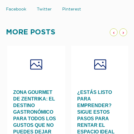
Facebook
Twitter
Pinterest
MORE POSTS
IDA CHINA,
ZONA GOURMET
¿ESTÁS 
GEN Y
DE ZENTRIKA: EL
PARA
RES
DESTINO
EMPREN
GASTRONÓMICO
SIGUE E
PARA TODOS LOS
PASOS P
GUSTOS QUE NO
RENTAR 
PUEDES DEJAR
ESPACIO 